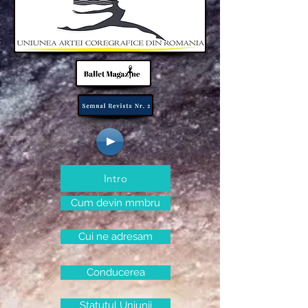
Intro
Cum devin mmbru
Cui ne adresam
Conducerea
Statutul Uniunii