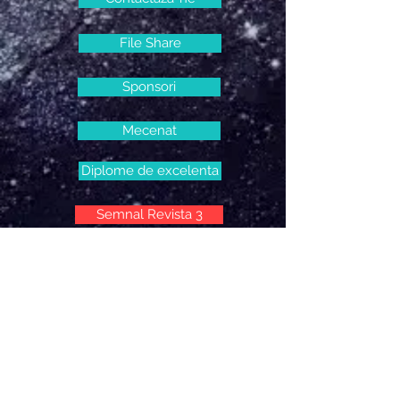
File Share
Sponsori
Mecenat
Diplome de excelenta
Semnal Revista 3
Apelul președintelui