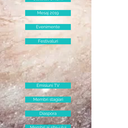
Mesaj 2019
Evenimente
Festivaluri
Emisiuni TV
Membri stagiari
Diaspora
Membri ai site-ului