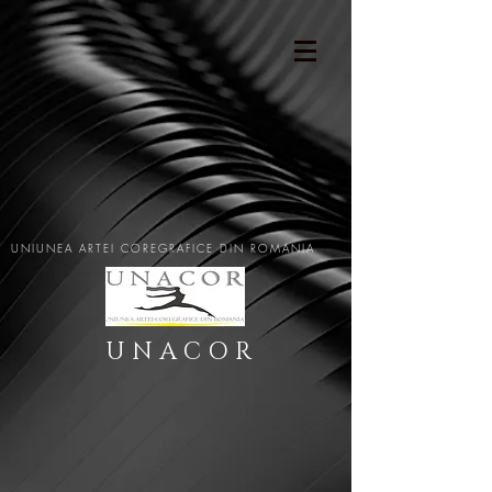
UNIUNEA ARTEI COREGRAFICE DIN ROMANIA
U N A C O R