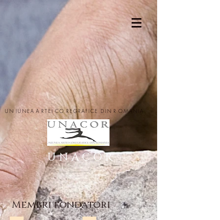
UN
IUNEA
A
RTEI
CO
REGRAFICE DIN
R
OMANIA
U N A C O R
Membri fondatori