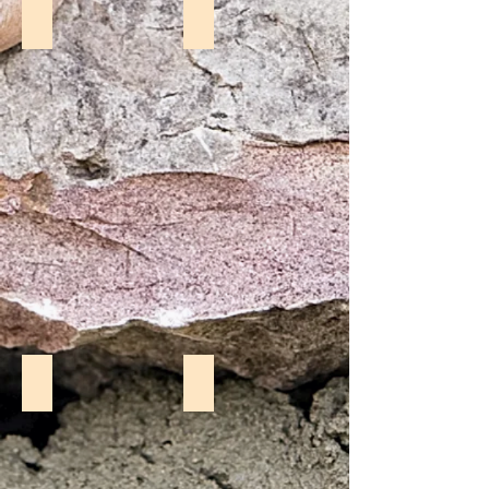
Sergiu Anghel
Livia Guna
Liliana Iorgulescu
Horatiu Chereches