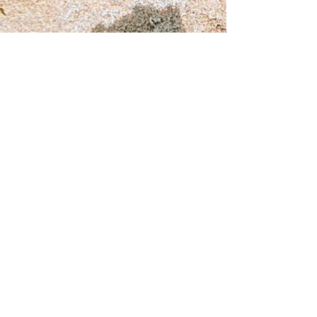
Elena Zamfirescu
Raluca Ianegic
Show More