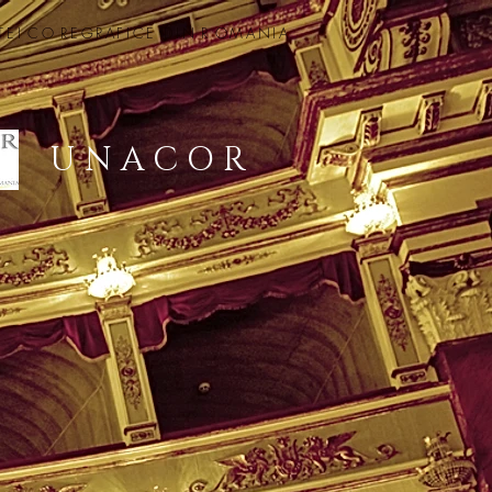
TEI
CO
REGRAFICE DIN
R
OMANIA
U N A C O R