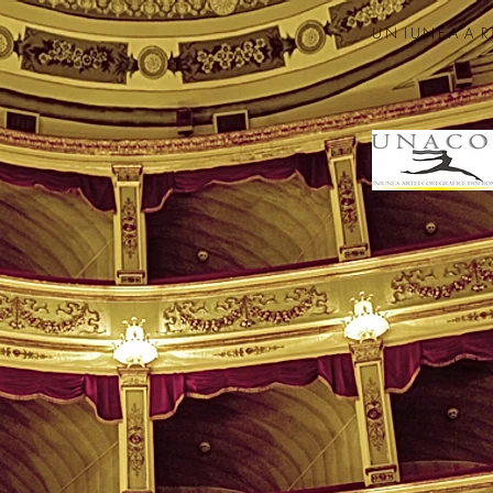
UN
IUNEA
A
R