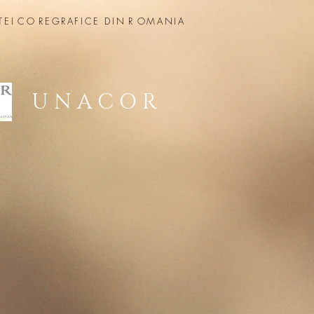
TEI
CO
REGRAFICE DIN
R
OMANIA
U N A C O R