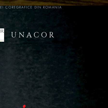
EI COREGRAFICE DIN ROMANIA
U N A C O R