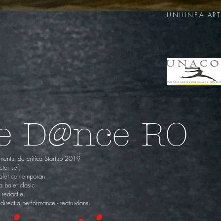
UNIUNEA ART
ne D@nce RO
amentul de critica Startup 2019
tor sef,
balet contemporan
a balet clasic
 redactie,
irectia performance - teatru-dans