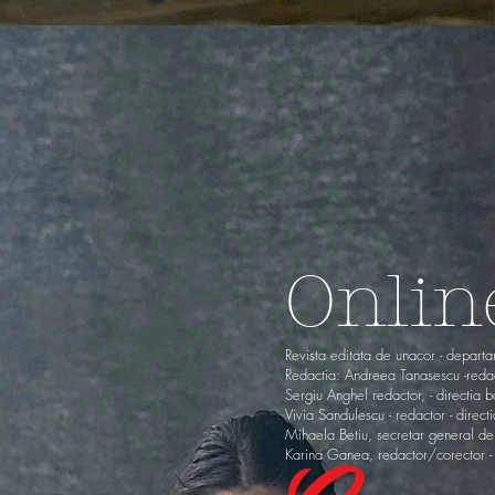
Onli
Revista editata de unacor - depart
Redactia: Andreea Tanasescu -redac
Sergiu Anghel redactor, - directia 
Vivia Sandulescu - redactor - directi
Mihaela Betiu, secretar general de
Karina Ganea, redactor/corector - d