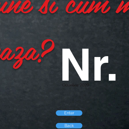
ine si cum 
eaza?
Nr.
Octombrie 2020
Enter
Back