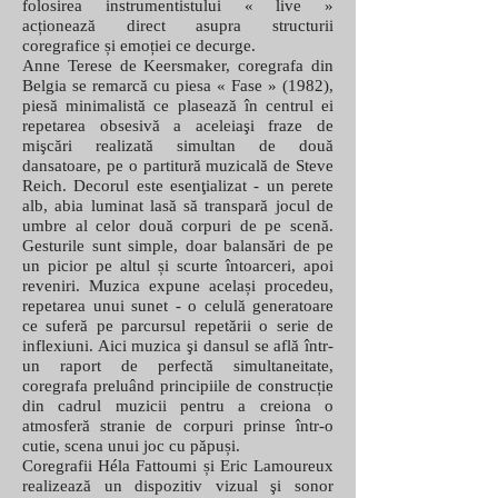
folosirea instrumentistului « live »
acționează direct asupra structurii
coregrafice și emoției ce decurge.
Anne Terese de Keersmaker, coregrafa din
Belgia se remarcă cu piesa « Fase » (1982),
piesă minimalistă ce plasează în centrul ei
repetarea obsesivă a aceleiaşi fraze de
mişcări realizată simultan de două
dansatoare, pe o partitură muzicală de Steve
Reich. Decorul este esenţializat - un perete
alb, abia luminat lasă să transpară jocul de
umbre al celor două corpuri de pe scenă.
Gesturile sunt simple, doar balansări de pe
un picior pe altul și scurte întoarceri, apoi
reveniri. Muzica expune același procedeu,
repetarea unui sunet - o celulă generatoare
ce suferă pe parcursul repetării o serie de
inflexiuni. Aici muzica şi dansul se află într-
un raport de perfectă simultaneitate,
coregrafa preluând principiile de construcție
din cadrul muzicii pentru a creiona o
atmosferă stranie de corpuri prinse într-o
cutie, scena unui joc cu păpuși.
Coregrafii Héla Fattoumi și Eric Lamoureux
realizează un dispozitiv vizual şi sonor