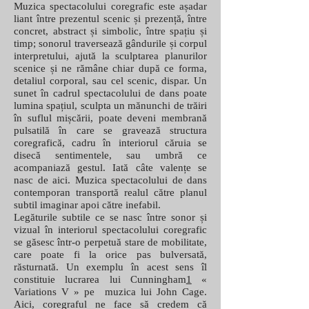
Muzica spectacolului coregrafic este așadar
liant între prezentul scenic și prezență, între
concret, abstract și simbolic, între spațiu și
timp; sonorul traversează gândurile și corpul
interpretului, ajută la sculptarea planurilor
scenice și ne rămâne chiar după ce forma,
detaliul corporal, sau cel scenic, dispar. Un
sunet în cadrul spectacolului de dans poate
lumina spațiul, sculpta un mănunchi de trăiri
în suflul mișcării, poate deveni membrană
pulsatilă în care se gravează structura
coregrafică, cadru în interiorul căruia se
disecă sentimentele, sau umbră ce
acompaniază gestul. Iată câte valențe se
nasc de aici. Muzica spectacolului de dans
contemporan transportă realul către planul
subtil imaginar apoi către inefabil.
Legăturile subtile ce se nasc între sonor și
vizual în interiorul spectacolului coregrafic
se găsesc într-o perpetuă stare de mobilitate,
care poate fi la orice pas bulversată,
răsturnată. Un exemplu în acest sens îl
constituie lucrarea lui Cunningham
1
«
Variations V » pe muzica lui John Cage.
Aici, coregraful ne face să credem că