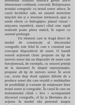
ambientul orașului îmbracă gestul într-o
dimensiune cotidiană, concretă. Relaționarea
textului coregrafic cu textul sonor aduce, în
cazul lucrărilor sale, un anumit motorism
mișcării dar și o tensiune intrinsecă; apar și
unele efecte ce îmbogățesc planul vizual -
mișcarea repetitivă, atunci când este rapid
realizată poate părea statică, în raport cu
sunetul prelungit.
Un element care se leagă direct de
modul de construcție al discursului
coregrafic este felul în care e construit sau
conceput dispozitivul de sunet. O bandă
sonoră acționată clasic propune un tip de
univers sonor dar un dispozitiv de sunet care
funcționează, de exemplu, cu senzori primiți
de la dansatori în timpul reprezentației,
propune alt tip de univers sonor. În acest
caz, avem deja două opțiuni diferite de a
produce sunet din care rezultă o multitudine
de posibilități și variante de relaționare între
textul sonor și coregrafie. În cazul în care un
instrumentist cântă « live » acompaniind
discursul coregrafic, el își ia libertatea de a
acționa în modul său personal asupra