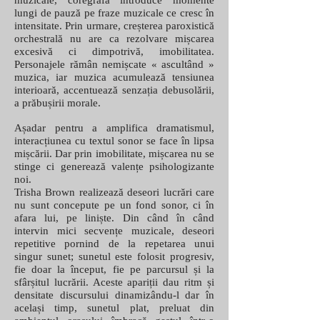
muzicale, coregrafa introduce momente
lungi de pauză pe fraze muzicale ce cresc în
intensitate. Prin urmare, creșterea paroxistică
orchestrală nu are ca rezolvare mișcarea
excesivă ci dimpotrivă, imobilitatea.
Personajele rămân nemișcate « ascultând »
muzica, iar muzica acumulează tensiunea
interioară, accentuează senzația debusolării,
a prăbușirii morale.
Așadar pentru a amplifica dramatismul,
interacțiunea cu textul sonor se face în lipsa
mișcării. Dar prin imobilitate, mișcarea nu se
stinge ci generează valențe psihologizante
noi.
Trisha Brown realizează deseori lucrări care
nu sunt concepute pe un fond sonor, ci în
afara lui, pe liniște. Din când în când
intervin mici secvențe muzicale, deseori
repetitive pornind de la repetarea unui
singur sunet; sunetul este folosit progresiv,
fie doar la început, fie pe parcursul și la
sfârșitul lucrării. Aceste apariții dau ritm și
densitate discursului dinamizându-l dar în
același timp, sunetul plat, preluat din