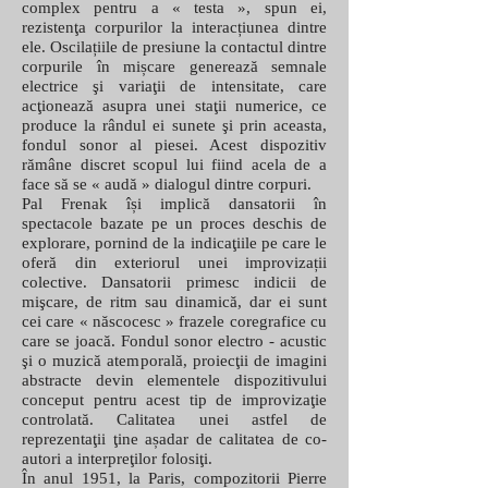
complex pentru a « testa », spun ei,
rezistenţa corpurilor la interacțiunea dintre
ele. Oscilațiile de presiune la contactul dintre
corpurile în mișcare generează semnale
electrice şi variaţii de intensitate, care
acţionează asupra unei staţii numerice, ce
produce la rândul ei sunete şi prin aceasta,
fondul sonor al piesei. Acest dispozitiv
rămâne discret scopul lui fiind acela de a
face să se « audă » dialogul dintre corpuri.
Pal Frenak își implică dansatorii în
spectacole bazate pe un proces deschis de
explorare, pornind de la indicaţiile pe care le
oferă din exteriorul unei improvizații
colective. Dansatorii primesc indicii de
mişcare, de ritm sau dinamică, dar ei sunt
cei care « născocesc » frazele coregrafice cu
care se joacă. Fondul sonor electro - acustic
şi o muzică atemporală, proiecţii de imagini
abstracte devin elementele dispozitivului
conceput pentru acest tip de improvizaţie
controlată. Calitatea unei astfel de
reprezentaţii ţine așadar de calitatea de co-
autori a interpreţilor folosiţi.
În anul 1951, la Paris, compozitorii Pierre