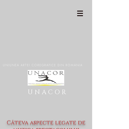
UNIUNEA ARTEI COREGRAFICE DIN ROMANIA
U N A C O R
Câteva aspecte legate de