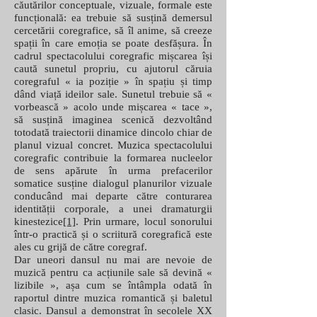
căutărilor conceptuale, vizuale, formale este
funcțională: ea trebuie să susțină demersul
cercetării coregrafice, să îl anime, să creeze
spații în care emoția se poate desfășura. În
cadrul spectacolului coregrafic mișcarea își
caută sunetul propriu, cu ajutorul căruia
coregraful « ia poziție » în spațiu și timp
dând viață ideilor sale. Sunetul trebuie să «
vorbească » acolo unde mișcarea « tace »,
să susțină imaginea scenică dezvoltând
totodată traiectorii dinamice dincolo chiar de
planul vizual concret. Muzica spectacolului
coregrafic contribuie la formarea nucleelor
de sens apărute în urma prefacerilor
somatice susține dialogul planurilor vizuale
conducând mai departe către conturarea
identității corporale, a unei dramaturgii
kinestezice
[1]
. Prin urmare, locul sonorului
într-o practică și o scriitură coregrafică este
ales cu grijă de către coregraf.
Dar uneori dansul nu mai are nevoie de
muzică pentru ca acțiunile sale să devină «
lizibile », așa cum se întâmpla odată în
raportul dintre muzica romantică și baletul
clasic. Dansul a demonstrat în secolele XX