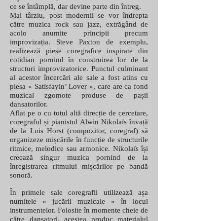
ce se întâmplă, dar devine parte din întreg.
Mai târziu, post modernii se vor îndrepta
către muzica rock sau jazz, extrăgând de
acolo anumite principii precum
improvizația. Steve Paxton de exemplu,
realizează piese coregrafice inspirate din
cotidian pornind în construirea lor de la
structuri improvizatorice. Punctul culminant
al acestor încercări ale sale a fost atins cu
piesa « Satisfayin’ Lover », care are ca fond
muzical zgomote produse de pașii
dansatorilor.
Aflat pe o cu totul altă direcție de cercetare,
coregraful și pianistul Alwin Nikolaïs învață
de la Luis Horst (compozitor, coregraf) să
organizeze mișcările în funcție de structurile
ritmice, melodice sau armonice. Nikolaïs își
creează singur muzica pornind de la
înregistrarea ritmului mișcărilor pe bandă
sonoră.
În primele sale coregrafii utilizează așa
numitele « jucării muzicale » în locul
instrumentelor. Folosite în momente cheie de
către dansatori, acestea produc materialul