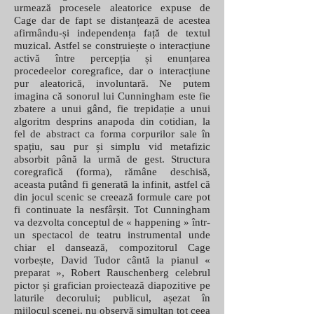
urmează procesele aleatorice expuse de
Cage dar de fapt se distanțează de acestea
afirmându-și independența față de textul
muzical. Astfel se construiește o interacțiune
activă între percepția și enunțarea
procedeelor coregrafice, dar o interacțiune
pur aleatorică, involuntară. Ne putem
imagina că sonorul lui Cunningham este fie
zbatere a unui gând, fie trepidație a unui
algoritm desprins anapoda din cotidian, la
fel de abstract ca forma corpurilor sale în
spațiu, sau pur și simplu vid metafizic
absorbit până la urmă de gest. Structura
coregrafică (forma), rămâne deschisă,
aceasta putând fi generată la infinit, astfel că
din jocul scenic se creează formule care pot
fi continuate la nesfârșit. Tot Cunningham
va dezvolta conceptul de « happening » într-
un spectacol de teatru instrumental unde
chiar el dansează, compozitorul Cage
vorbește, David Tudor cântă la pianul «
preparat », Robert Rauschenberg celebrul
pictor și grafician proiectează diapozitive pe
laturile decorului; publicul, așezat în
mijlocul scenei, nu observă simultan tot ceea