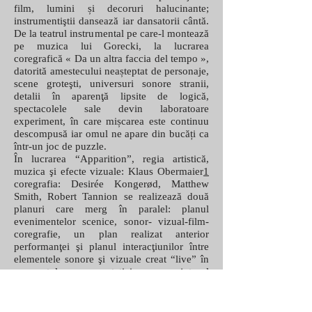
film, lumini și decoruri halucinante;
instrumentiştii dansează iar dansatorii cântă.
De la teatrul instrumental pe care-l montează
pe muzica lui Gorecki, la lucrarea
coregrafică « Da un altra faccia del tempo »,
datorită amestecului neașteptat de personaje,
scene groteşti, universuri sonore stranii,
detalii în aparenţă lipsite de logică,
spectacolele sale devin laboratoare
experiment, în care mișcarea este continuu
descompusă iar omul ne apare din bucăți ca
într-un joc de puzzle.
În lucrarea “Apparition”, regia artistică,
muzica şi efecte vizuale: Klaus Obermaier
1
coregrafia: Desirée Kongerød, Matthew
Smith, Robert Tannion se realizează două
planuri care merg în paralel: planul
evenimentelor scenice, sonor- vizual-film-
coregrafie, un plan realizat anterior
performanţei şi planul interacţiunilor între
elementele sonore şi vizuale creat “live” în
momentul reprezentaţiei cu ajutorul
senzorilor şi a calculatorului. “Apparition”
este un spectacol în care creaţia coregrafică,
multimedia şi creaţia sonoră sunt juxtapuse