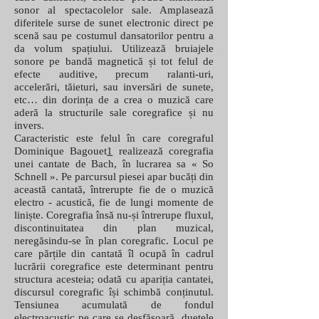
sonor al spectacolelor sale. Amplasează
diferitele surse de sunet electronic direct pe
scenă sau pe costumul dansatorilor pentru a
da volum spațiului. Utilizează bruiajele
sonore pe bandă magnetică și tot felul de
efecte auditive, precum ralanti-uri,
accelerări, tăieturi, sau inversări de sunete,
etc… din dorința de a crea o muzică care
aderă la structurile sale coregrafice și nu
invers.
Caracteristic este felul în care coregraful
Dominique Bagouet
1
realizează coregrafia
unei cantate de Bach, în lucrarea sa « So
Schnell ». Pe parcursul piesei apar bucăți din
această cantată, întrerupte fie de o muzică
electro - acustică, fie de lungi momente de
liniște. Coregrafia însă nu-și întrerupe fluxul,
discontinuitatea din plan muzical,
neregăsindu-se în plan coregrafic. Locul pe
care părțile din cantată îl ocupă în cadrul
lucrării coregrafice este determinant pentru
structura acesteia; odată cu apariția cantatei,
discursul coregrafic își schimbă conținutul.
Tensiunea acumulată de fondul
electroacustic pe care se desfășoară duetele