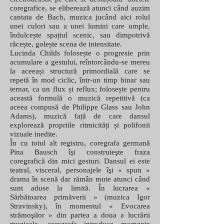
coregrafice, se eliberează atunci când auzim
cantata de Bach, muzica jucând aici rolul
unei culori sau a unei lumini care umple,
îndulcește spațiul scenic, sau dimpotrivă
răcește, golește scena de intensitate.
Lucinda Childs folosește o progresie prin
acumulare a gestului, reîntorcându-se mereu
la aceeași structură primordială care se
repetă în mod ciclic, într-un timp binar sau
ternar, ca un flux și reflux; folosește pentru
această formulă o muzică repetitivă (ca
aceea compusă de Philippe Glass sau John
Adams), muzică față de care dansul
explorează propriile ritmicități și polifonii
vizuale inedite.
În cu totul alt registru, coregrafa germană
Pina Bausch îşi construieşte fraza
coregrafică din mici gesturi. Dansul ei este
teatral, visceral, personajele îşi « spun »
drama în scenă dar rămân mute atunci când
sunt aduse la limită. În lucrarea «
Sărbătoarea primăverii » (muzica Igor
Stravinsky), în momentul « Evocarea
strămoşilor » din partea a doua a lucrării