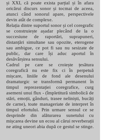
și XXI, că poate exista parțial și în afara
oricărui discurs sonor și tocmai de aceea,
atunci când sonorul apare, perspectivele
devin atât de complexe.
Relația dintre suportul sonor și cel coregrafic
se construiește așadar plecând de la o
succesiune de raportări, suprapuneri,
distanțări simultane sau opozite, eterogene
sau ambigue, ce pot fi sau nu sesizate de
public, dar care își aduc aportul în
desăvârșirea sensului.
Cadrul pe care se croiește țesătura
coregrafică nu este fix ci în perpetuă
mișcare, liniile de fond ale desenului
dramaturgic se transformă permanent în
timpul reprezentației coregrafice, curg
asemeni unui flux - (împletitură simbolică de
stări, emoții, gânduri, trasee neliniști, bucăți
de carne), toate manageriate de interpret în
timpul efortului. Prin urmare sensul ce se
desprinde din alăturarea sunetului cu
mișcarea devine un ecou al cărui reverberații
ne ating uneori abia după ce gestul se stinge.