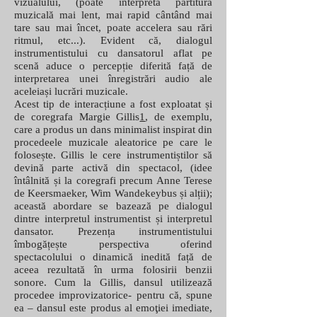
vizualului, (poate interpreta partitura
muzicală mai lent, mai rapid cântând mai
tare sau mai încet, poate accelera sau rări
ritmul, etc...). Evident că, dialogul
instrumentistului cu dansatorul aflat pe
scenă aduce o percepție diferită față de
interpretarea unei înregistrări audio ale
aceleiași lucrări muzicale.
Acest tip de interacțiune a fost exploatat și
de coregrafa Margie Gillis
1
, de exemplu,
care a produs un dans minimalist inspirat din
procedeele muzicale aleatorice pe care le
folosește. Gillis le cere instrumentiștilor să
devină parte activă din spectacol, (idee
întâlnită și la coregrafi precum Anne Terese
de Keersmaeker, Wim Wandekeybus și alții);
această abordare se bazează pe dialogul
dintre interpretul instrumentist și interpretul
dansator. Prezența instrumentistului
îmbogățește perspectiva oferind
spectacolului o dinamică inedită față de
aceea rezultată în urma folosirii benzii
sonore. Cum la Gillis, dansul utilizează
procedee improvizatorice- pentru că, spune
ea – dansul este produs al emoţiei imediate,