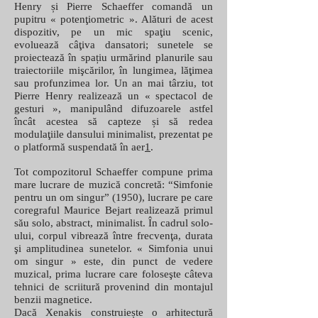
Henry și Pierre Schaeffer comandă un
pupitru « potenţiometric ». Alături de acest
dispozitiv, pe un mic spaţiu scenic,
evoluează câţiva dansatori; sunetele se
proiectează în spațiu urmărind planurile sau
traiectoriile mişcărilor, în lungimea, lăţimea
sau profunzimea lor. Un an mai târziu, tot
Pierre Henry realizează un « spectacol de
gesturi », manipulând difuzoarele astfel
încât acestea să capteze și să redea
modulaţiile dansului minimalist, prezentat pe
o platformă suspendată în aer
1
.
Tot compozitorul Schaeffer compune prima
mare lucrare de muzică concretă: “Simfonie
pentru un om singur” (1950), lucrare pe care
coregraful Maurice Bejart realizează primul
său solo, abstract, minimalist. În cadrul solo-
ului, corpul vibrează între frecvenţa, durata
şi amplitudinea sunetelor. « Simfonia unui
om singur » este, din punct de vedere
muzical, prima lucrare care foloseşte câteva
tehnici de scriitură provenind din montajul
benzii magnetice.
Dacă Xenakis construiește o arhitectură