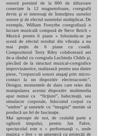
sonoră pornind de la 800 de difuzoare
conectate la 12 magnetofoane, coregrafii
devin şi ei interesaţi de înmulţirea surselor
sonore şi de efectul sunetului multiplicat. De
exemplu, William Forsythe coregrafiază o
lucrare muzicală compusă de Steve Reich «
Muzică pentru 6 piane » folosindu-se pe
scenă de efectul rezultat din vibrația a nu
mai puțin de 6 piane cu coadă.
Compozitorul Terry Riley colaborează ani
de-a rândul cu coregrafa Luchinda Childs şi,
plecând de la structuri muzical-coregrafice
improvizatorice, realizează pentru una dintre
piese, “corpusculi sonori ataşaţi prin micro-
contact la un dispozitiv electroacustic”.
Desigur, momentele de dans care reies din
manipularea acestui dispozitiv multimedia
apar numai ca “ficţiuni”, halucinaţii, sau
simulacre corporale, înlocuind corpul cu
“umbre” şi sunetele cu “imagini” menite să
producă un fel de fascinaţie.
Mai aproape de noi, de cealaltă parte a
oglinzii timpului, pentru Jan Fabre,
spectacolul este o « performanţă », unde
muzica « live » se amestecă cu proiecţii de