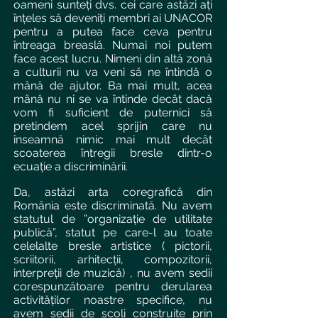
oameni sunteți dvs. cei care astăzi ați
înțeles să deveniți membri ai UNACOR
pentru a putea face ceva pentru
întreaga breaslă. Numai noi putem
face acest lucru. Nimeni din altă zonă
a culturii nu va veni să ne întindă o
mână de ajutor. Ba mai mult, acea
mână nu ni se va întinde decât dacă
vom fi suficient de puternici să
pretindem acel sprijin care nu
înseamnă nimic mai mult decât
scoaterea întregii bresle dintr-o
ecuație a discriminării.
Da, astăzi arta coregrafică din
România este discriminată. Nu avem
statutul de ”organizație de utilitate
publică”, statut pe care-l au toate
celelalte bresle artistice ( pictorii,
scriitorii, arhitecții, compozitorii,
interpreții de muzică) , nu avem sedii
corespunzătoare pentru derularea
activităților noastre specifice, nu
avem sedii de școli construite prin