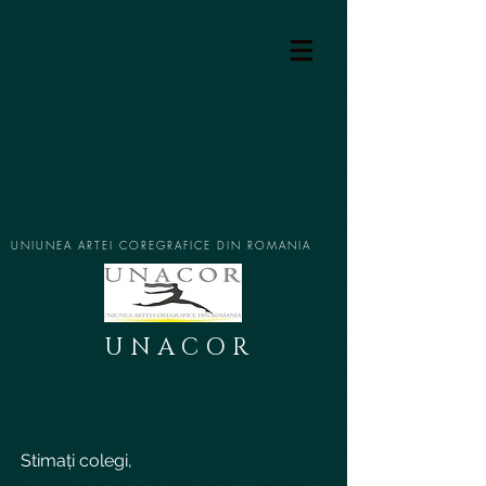
UNIUNEA ARTEI COREGRAFICE DIN ROMANIA
U N A C O R
Stimați colegi,