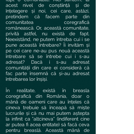
acest nivel de conștiință și de
înțelegere și noi, cei care, astăzi,
pretindem că facem parte din
comunitatea coregrafică
românească. Or, această comunitate,
privită astfel, nu există de fapt.
Neexistând, ne putem întreba cui i se
pune această întrebare? Îi invităm și
pe cei care ne-au pus nouă această
întrebare să se întrebe cui i s-au
adresat? Dacă i s-au adresat
comunității din care ei consideră că
fac parte însemnă că și-au adresat
întrebarea lor înșiși.
În realitate, există în breasla
coregrafică din România, doar o
mână de oameni care au înțeles că
cineva trebuie să înceapă să miște
lucrurile și că nu mai putem aștepta
la infinit ca ”altcineva” (indiferent cine
ar putea fi acea entitate) să facă ceva
pentru breaslă. Această mână de