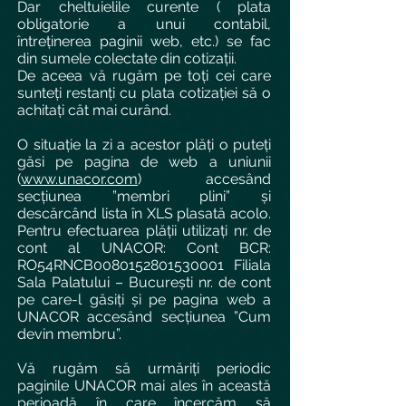
Dar cheltuielile curente ( plata
obligatorie a unui contabil,
întreținerea paginii web, etc.) se fac
din sumele colectate din cotizații.
De aceea vă rugăm pe toți cei care
sunteți restanți cu plata cotizației să o
achitați cât mai curând.
O situație la zi a acestor plăți o puteți
găsi pe pagina de web a uniunii
(
www.unacor.com
) accesând
secțiunea ”membri plini” și
descărcând lista în XLS plasată acolo.
Pentru efectuarea plății utilizați nr. de
cont al UNACOR: Cont BCR:
RO54RNCB0080152801530001 Filiala
Sala Palatului – București nr. de cont
pe care-l găsiți și pe pagina web a
UNACOR accesând secțiunea ”Cum
devin membru”.
Vă rugăm să urmăriți periodic
paginile UNACOR mai ales în această
perioadă în care încercăm să