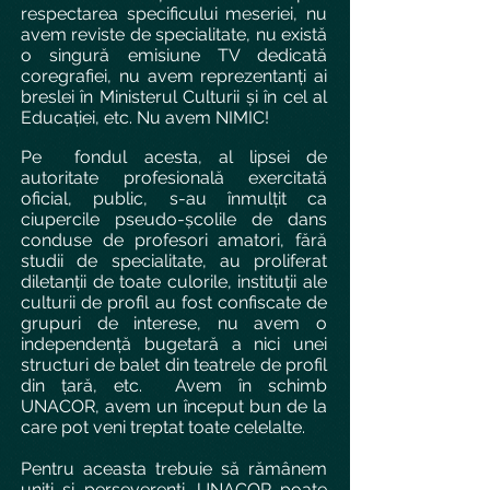
respectarea specificului meseriei, nu
avem reviste de specialitate, nu există
o singură emisiune TV dedicată
coregrafiei, nu avem reprezentanți ai
breslei în Ministerul Culturii și în cel al
Educației, etc. Nu avem NIMIC!
Pe fondul acesta, al lipsei de
autoritate profesională exercitată
oficial, public, s-au înmulțit ca
ciupercile pseudo-școlile de dans
conduse de profesori amatori, fără
studii de specialitate, au proliferat
diletanții de toate culorile, instituții ale
culturii de profil au fost confiscate de
grupuri de interese, nu avem o
independență bugetară a nici unei
structuri de balet din teatrele de profil
din țară, etc. Avem în schimb
UNACOR, avem un început bun de la
care pot veni treptat toate celelalte.
Pentru aceasta trebuie să rămânem
uniți și perseverenți. UNACOR poate