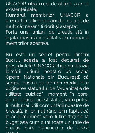
UNACOR intră în cel de al treilea an al
existenței sale.
Numărul membrilor UNACOR a
crescut în ultimii doi ani dar nu atât de
mult cât ne-am fi dorit și așteptat.
Forța unei uniuni de creație stă în
egală măsură în calitatea și numărul
membrilor acesteia.
Nu este un secret pentru nimeni
(lucrul acesta a fost declarat de
președintele UNACOR chiar cu ocazia
lansării uniunii noastre pe scena
Operei Naționale din București) că
scopul nostru pe termen mediu este
obținerea statutului de ”organizație de
utilitate publică”, moment în care,
odată obținut acest statut, vom putea
fi mult mai utili comunității noastre de
breaslă, în primul rând prin faptul că
la acel moment vom fi finanțați de la
buget așa cum sunt toate uniunile de
creație care beneficiază de acest