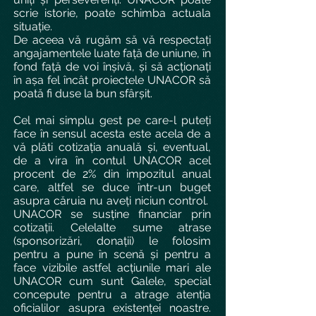
scrie istorie, poate schimba actuala
situație.
De aceea vă rugăm să vă respectați
angajamentele luate față de uniune, în
fond față de voi înșivă, și să acționați
în așa fel încât proiectele UNACOR să
poată fi duse la bun sfârșit.
Cel mai simplu gest pe care-l puteți
face în sensul acesta este acela de a
vă plăti cotizația anuală și, eventual,
de a vira în contul UNACOR acel
procent de 2% din impozitul anual
care, altfel se duce într-un buget
asupra căruia nu aveți niciun control.
UNACOR se susține financiar prin
cotizații. Celelalte sume atrase
(sponsorizări, donații) le folosim
pentru a pune în scenă și pentru a
face vizibile astfel acțiunile mari ale
UNACOR cum sunt Galele, special
concepute pentru a atrage atenția
oficialilor asupra existenței noastre.