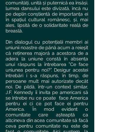
comunități, unită și puternică ea însăși.
lumea dansului este divizată, încă nu
pe deplin conștientă de importanța ei
în spațiul cultural românesc, și, mai
ales, lipsită de o solidaritate reală de
breaslă.
Din dialogul cu potențialii membri ai
uniunii noastre de până acum a reieșit
că reținerea majoră a acestora de a
adera la uniune constă în absența
unui răspuns la întrebarea ”Ce face
uniunea pentru noi?”. Desigur acestei
întrebări i s-a răspuns, în timp, de
persoane mult mai autorizate decât
noi. De pildă, într-un context similar,
J.F. Kennedy îi invita pe americani să
se întrebe nu ce poate face America
pentru ei ci ce pot face ei pentru
America. În mod evident o
comunitate care așteaptă ca
altcineva din acea comunitate să facă
ceva pentru comunitate nu este de
fapt o comunitate. Aici suntem, la