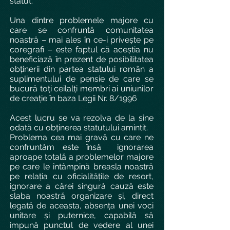
statut.
Una dintre problemele majore cu
care se confruntă comunitatea
noastră – mai ales în ce-i privește pe
coregrafi – este faptul că aceștia nu
beneficiază în prezent de posibilitatea
obținerii din partea statului român a
suplimentului de pensie de care se
bucură toți ceilalți membri ai uniunilor
de creație în baza Legii Nr. 8/1996
Acest lucru se va rezolva de la sine
odată cu obținerea statutului amintit.
Problema cea mai gravă cu care ne
confruntăm este însă ignorarea
aproape totală a problemelor majore
pe care le întâmpină breasla noastră
pe relația cu oficialitățile de resort,
ignorare a cărei singură cauză este
slaba noastră organizare și, direct
legată de aceasta, absența unei voci
unitare și puternice, capabilă să
impună punctul de vedere al unei