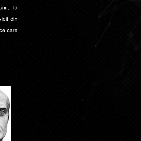
nii, la
cii din
ice care