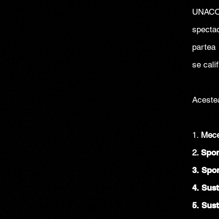
UNACOR
specta
partea 
se cali
Aceste
1.
Mece
2.
Spon
3. Spo
4. Sust
5. Sus