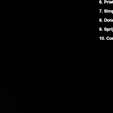
6. Pri
7. Sim
8. Don
9. Spri
10. Con