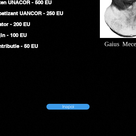
eten UNACOR - 500 EU
patizant UANCOR - 250 EU
ator - 200 EU
jin - 100 EU
Gaius Mece
tributie - 50 EU
Inapoi