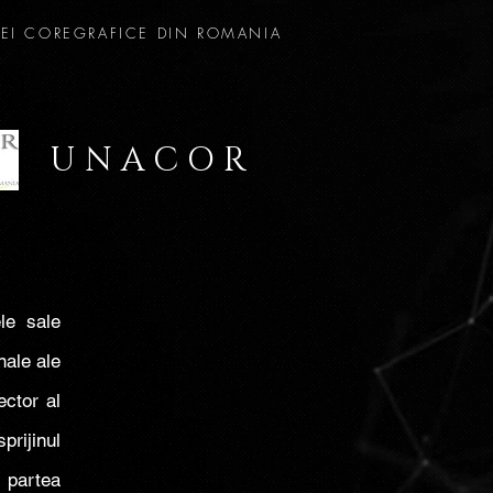
EI COREGRAFICE DIN ROMANIA
U N A C O R
ele sale
nale ale
ector al
prijinul
n partea