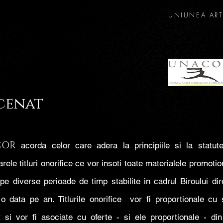
UNIUNEA ART
cenat
COR
acorda celor care adera la principiile si la statut
rele titluri onorifice ce vor insoti toate materialele promotio
 pe diverse perioade de timp stabilite in cadrul Biroului dir
 o data pe an. Titlurile onorifice vor fi proportionale cu s
 si vor fi asociate cu oferte - si ele proportionale - di