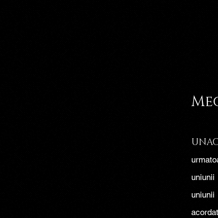
Me
UNA
urmatoa
uniunii
uniunii
acordat