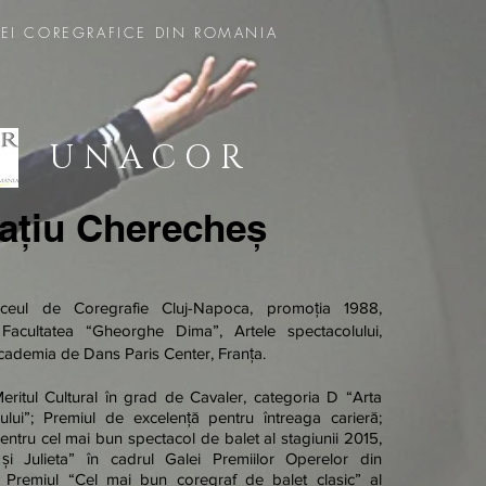
EI COREGRAFICE DIN ROMANIA
U N A C O R
ațiu Cherecheș
Liceul de Coregrafie Cluj-Napoca, promoția 1988,
t Facultatea “Gheorghe Dima”, Artele spectacolului,
cademia de Dans Paris Center, Franța.
eritul Cultural în grad de Cavaler, categoria D “Arta
ului”; Premiul de excelență pentru întreaga carieră;
entru cel mai bun spectacol de balet al stagiunii 2015,
i Julieta” în cadrul Galei Premiilor Operelor din
 Premiul “Cel mai bun coregraf de balet clasic” al