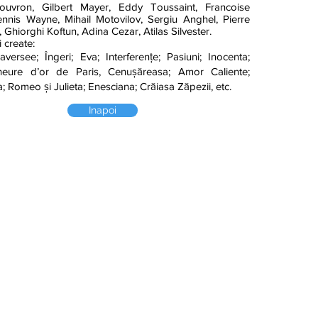
ouvron, Gilbert Mayer, Eddy Toussaint, Francoise
ennis Wayne, Mihail Motovilov, Sergiu Anghel, Pierre
, Ghiorghi Koftun, Adina Cezar, Atilas Silvester.
 create:
versee; Îngeri; Eva; Interferențe; Pasiuni; Inocenta;
heure d’or de Paris, Cenușăreasa; Amor Caliente;
; Romeo și Julieta; Enesciana; Crăiasa Zăpezii, etc.
Inapoi