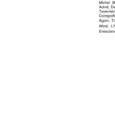
Michel B
Adret, D
Tavernier
Coregrafii
Agon; Tra
Wind; L’
Enesciana