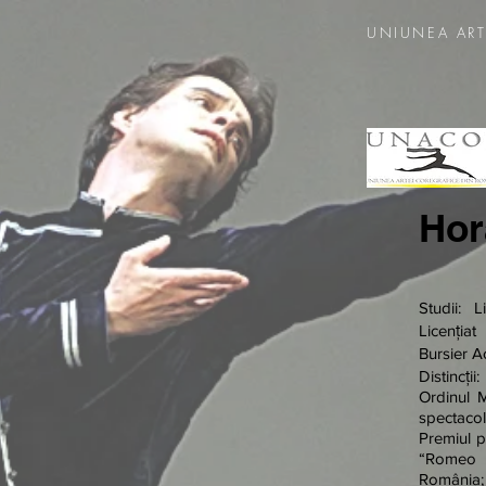
UNIUNEA ART
Hor
Studii: 
Licenția
Bursier A
Distincții:
Ordinul M
spectacol
Premiul p
“Romeo ș
România;