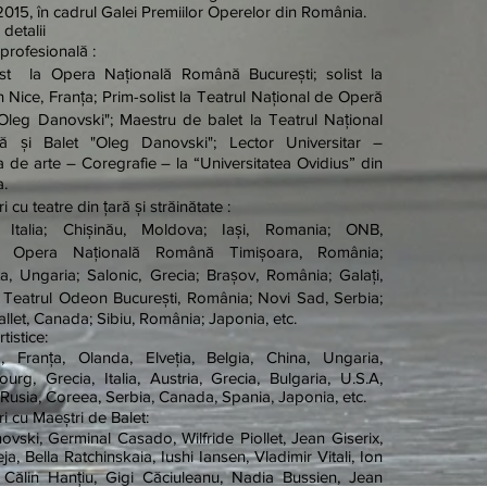
 2015, în cadrul Galei Premiilor Operelor din România.
detalii
 profesională :
ist la Opera Națională Română București; solist la
 Nice, Franța; Prim-solist la Teatrul Național de Operă
"Oleg Danovski"; Maestru de balet la Teatrul Național
 și Balet "Oleg Danovski"; Lector Universitar –
a de arte – Coregrafie – la “Universitatea Ovidius” din
a.
 cu teatre din țară și străinătate :
, Italia; Chișinău, Moldova; Iași, Romania; ONB,
; Opera Națională Română Timișoara, România;
, Ungaria; Salonic, Grecia; Brașov, România; Galați,
 Teatrul Odeon București, România; Novi Sad, Serbia;
allet, Canada; Sibiu, România; Japonia, etc.
tistice:
, Franța, Olanda, Elveția, Belgia, China, Ungaria,
rg, Grecia, Italia, Austria, Grecia, Bulgaria, U.S.A,
 Rusia, Coreea, Serbia, Canada, Spania, Japonia, etc.
i cu Maeștri de Balet:
vski, Germinal Casado, Wilfride Piollet, Jean Giserix,
a, Bella Ratchinskaia, Iushi Iansen, Vladimir Vitali, Ion
 Călin Hanțiu, Gigi Căciuleanu, Nadia Bussien, Jean