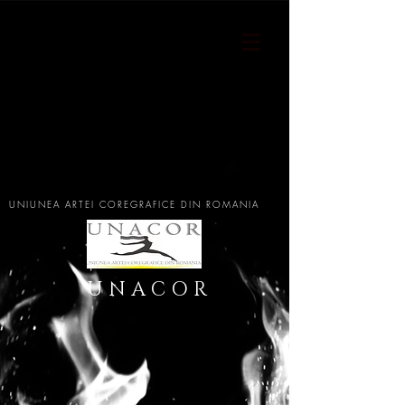
UNIUNEA ARTEI COREGRAFICE DIN ROMANIA
U N A C O R