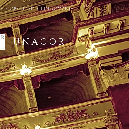
EI COREGRAFICE DIN ROMANIA
U N A C O R